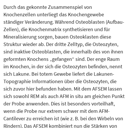
Durch das gekonnte Zusammenspiel von
Knochenzellen unterliegt das Knochengewebe
ständiger Verän­de­rung. Während Osteoblasten (Auf­bau-
Zellen), die Knochenmatrix synthe­tisieren und für
Mineralisierung sorgen, bauen Osteoklasten diese
Struk­tur wieder ab. Der dritte Zell­typ, die Osteozyten,
sind inak­tive Osteoblasten, die innerhalb des von ihnen
geformten Knochens „gefangen“ sind. Der enge Raum
im Kno­chen, in der sich die Osteozyten befinden, nennt
sich Lakune. Bei totem Gewebe liefert die Lakunen-
Topo­graphie Informationen über die Osteo­zyten, die
sich zuvor hier befunden haben. Mit dem AFSEM lassen
sich sowohl REM als auch AFM in situ am gleichen Punkt
der Probe anwenden. Dies ist besonders vorteilhaft,
wenn die Probe nur extrem schwer mit dem AFM-
Cantilever zu erreichen ist (wie z. B. bei den Wirbeln von
Rindern). Das AFSEM kombiniert nun die Stärken von