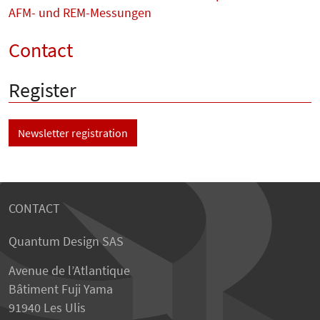
AFM- und REM-Messungen
Contact
Register
Newsletter registration
CONTACT
Quantum Design SAS
Avenue de l’Atlantique
Bâtiment Fuji Yama
91940 Les Ulis