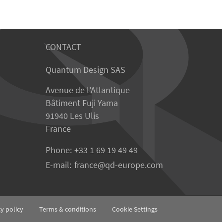
CONTACT
Quantum Design SAS
Avenue de l’Atlantique
Bâtiment Fuji Yama
91940 Les Ulis
France
Phone:
+33 1 69 19 49 49
E-mail:
france
qd-europe.com
cy policy
Terms & conditions
Cookie Settings