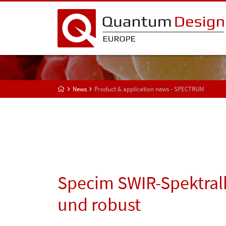
News
Product & application news - SPECTRUM
Specim SWIR-Spektral
und robust