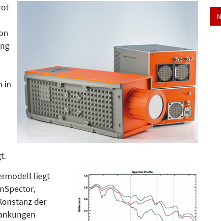
rot
N
von
ing
h in
s
t.
rmodell liegt
ImSpector,
 Konstanz der
ankungen