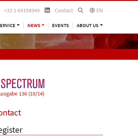
+33 1 69194949
Contact
EN
ERVICE
NEWS
EVENTS
ABOUT US
usgabe 136 (10/14)
ontact
egister