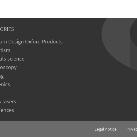
ORIES
um Design Oxford Products
tism
als science
roscopy
ng
enics
& lasers
ciences
Legal notice
Priva