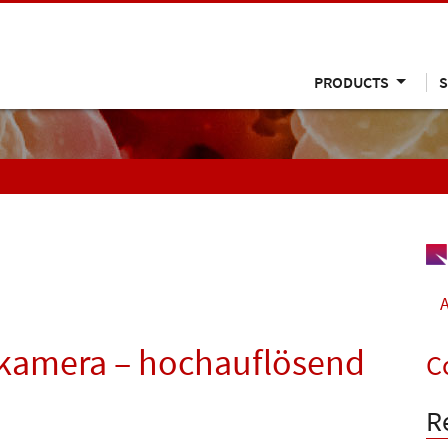
PRODUCTS
S
A
kamera – hochauflösend
C
R