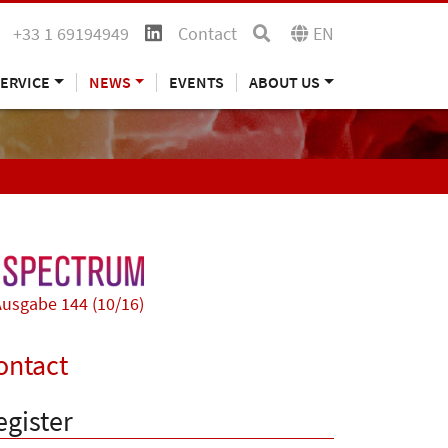
+33 1 69194949
Contact
EN
ERVICE
NEWS
EVENTS
ABOUT US
usgabe 144 (10/16)
ontact
egister