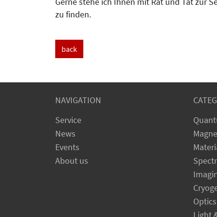
Gerne stehe ich Ihnen mit Rat und Tat zur Se
zu finden.
back
NAVIGATION
CATEG
Service
Quant
News
Magne
Events
Materi
About us
Spect
Imagi
Cryog
Optics
Light 