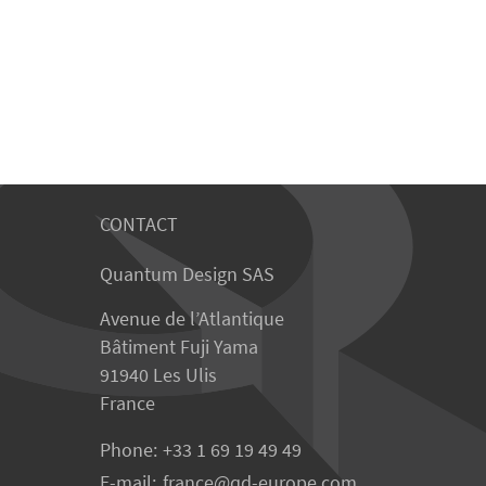
CONTACT
Quantum Design SAS
Avenue de l’Atlantique
Bâtiment Fuji Yama
91940 Les Ulis
France
Phone:
+33 1 69 19 49 49
E-mail:
france
qd-europe.com