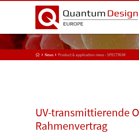
News
Product & application news - SPECTRUM
UV-transmittierende O
Rahmenvertrag