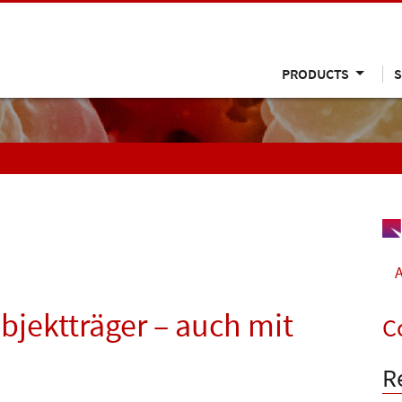
PRODUCTS
S
A
bjektträger – auch mit
C
R