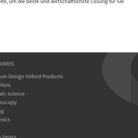
ite, um die beste und wirtschaftlichste Lösung für Sie
ORIES
um Design Oxford Products
tism
als science
roscopy
ng
enics
& lasers