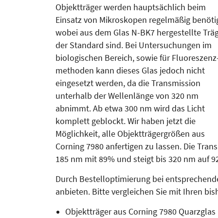
Objektträger werden hauptsächlich beim
Einsatz von Mikroskopen regel­mä­­ßig benöti
wobei aus dem Glas N-BK7 hergestellte Trä
der Stan­dard sind. Bei Untersuchungen im
biolo­gischen Bereich, sowie für Fluoreszenz
methoden kann dieses Glas jedoch nicht
eingesetzt werden, da die Transmission
unterhalb der Wellenlänge von 320 nm
abnimmt. Ab etwa 300 nm wird das Licht
komplett geblockt. Wir haben jetzt die
Möglichkeit, alle Objektträgergrößen aus
Corning 7980 anfertigen zu lassen. Die Tran
185 nm mit 89% und steigt bis 320 nm auf 9
Durch Bestelloptimierung bei entsprechend
anbieten. Bitte vergleichen Sie mit Ihren bi
Objektträger aus Corning 7980 Quarzglas