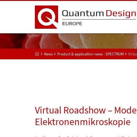
News
Product & application news - SPECTRUM
Virt
Virtual Roadshow – Mod
Elektronenmikroskopie