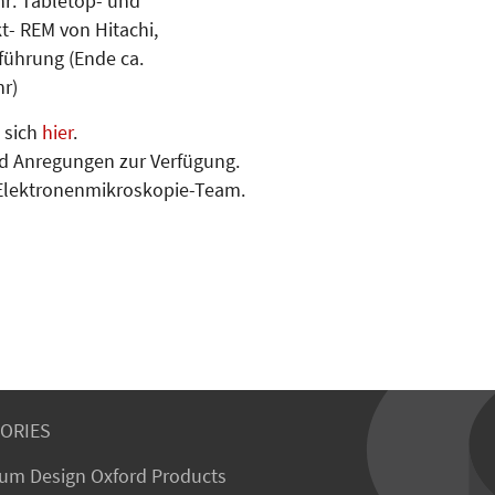
hr: Tabletop- und
- REM von Hitachi,
rführung (Ende ca.
hr)
e sich
hier
.
nd Anregungen zur Verfügung.
 Elektronenmikroskopie-Team.
ORIES
um Design Oxford Products