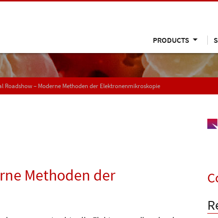
PRODUCTS
S
ual Roadshow – Moderne Methoden der Elektronenmikroskopie
erne Methoden der
C
R