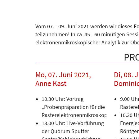
Vom 07. - 09. Juni 2021 werden wir dieses F
teilzunehmen! In ca. 45 - 60 minütigen Sess
elektronenmikroskopischer Analytik zur Ob
PR
Mo, 07. Juni 2021,
Di, 08. 
Anne Kast
Dominic
10.30 Uhr: Vortrag
9.00 Uh
„Probenpräparation für die
Rastere
Rasterelektronenmikroskopie“
10.30 U
13.00 Uhr: Live-Vorführung
Energie
der Quorum Sputter
Röntgen