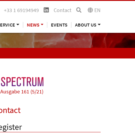
+33 1 69194949
Contact
EN
ERVICE
NEWS
EVENTS
ABOUT US
Ausgabe 161 (5/21)
ontact
egister