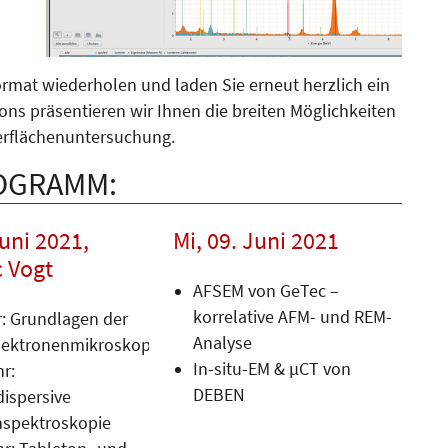
ormat wiederholen und laden Sie erneut herzlich ein
ions präsentieren wir Ihnen die breiten Möglichkeiten
erflächenuntersuchung.
OGRAMM:
Juni 2021,
Mi, 09. Juni 2021
 Vogt
AFSEM von GeTec –
korrelative AFM- und REM-
r: Grundlagen der
Analyse
lektronenmikroskopie
In-situ-EM & µCT von
hr:
DEBEN
dispersive
spektroskopie