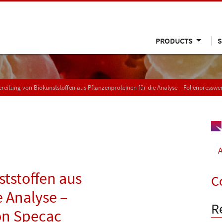
PRODUCTS
S
reitung von Biokunststoffen aus Pflanzenproteinen für die Analyse – Folienpressw
A
tstoffen aus
C
e Analyse –
R
on Specac