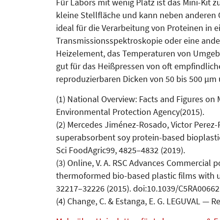
Für Labors mit wenig Platz ist das Mini-Kit z
kleine Stellfläche und kann neben anderen G
ideal für die Verarbeitung von Proteinen in e
Transmissionsspektroskopie oder eine ande
Heizelement, das Temperaturen von Umgebun
gut für das Heißpressen von oft empfindlic
reproduzierbaren Dicken von 50 bis 500 µ
(1) National Overview: Facts and Figures on 
Environmental Protection Agency(2015).
(2) Mercedes Jiménez-Rosado, Victor Perez
superabsorbent soy protein-based bioplastic 
Sci FoodAgric99, 4825–4832 (2019).
(3) Online, V. A. RSC Advances Commercial p
thermoformed bio-based plastic films with u
32217–32226 (2015). doi:10.1039/C5RA0066
(4) Change, C. & Estanga, E. G. LEGUVAL — Res