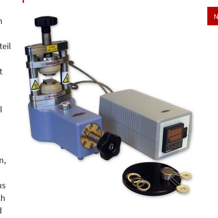
N
n
teil
t
l
n,
us
ch
d