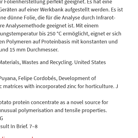
ur Folienherstellung perfekt geeignet. Es hat eine
eräten auf einer Werkbank aufgestellt werden. Es ist
ine dünne Folie, die für die Analyse durch Infrarot-
re Analysemethode geeignet ist. Mit einem
gstemperatur bis 250 °C ermöglicht, eignet er sich
hen Polymeren auf Proteinbasis mit konstanten und
m und 15 mm Durchmesser.
Materials, Wastes and Recycling. United States
-Puyana, Felipe Cordobés, Development of
matrices with incorporated zinc for horticulture. J
otato protein concentrate as a novel source for
nusual polymerisation and tensile properties.
2G
ult In Brief. 7–8