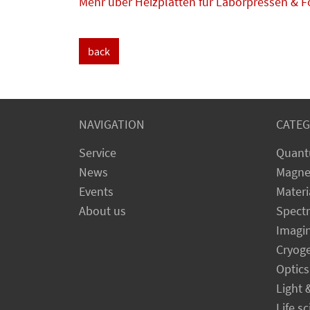
Mehr über Heizplatten für Laborpressen & 
back
NAVIGATION
CATEG
Service
Quant
News
Magne
Events
Materi
About us
Spect
Imagi
Cryog
Optics
Light 
Life s