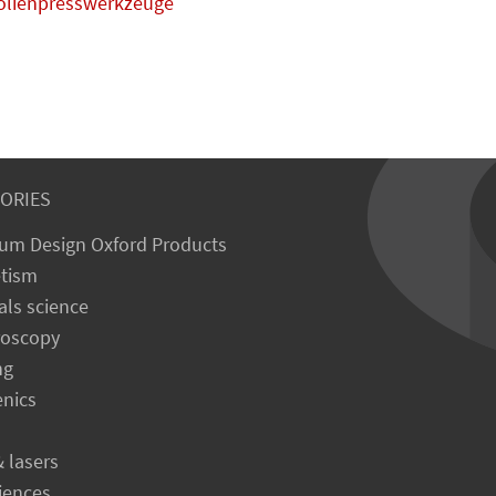
Folienpresswerkzeuge
ORIES
um Design Oxford Products
tism
als science
roscopy
ng
enics
& lasers
ciences