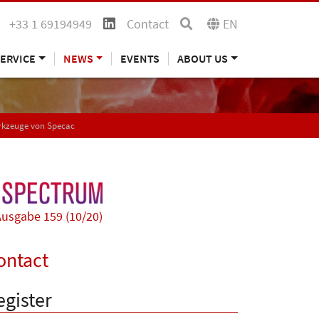
+33 1 69194949
Contact
EN
ERVICE
NEWS
EVENTS
ABOUT US
erkzeuge von Specac
usgabe 159 (10/20)
ontact
egister