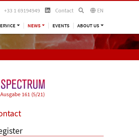
+33 1 69194949
Contact
EN
ERVICE
NEWS
EVENTS
ABOUT US
Ausgabe 161 (5/21)
ontact
egister