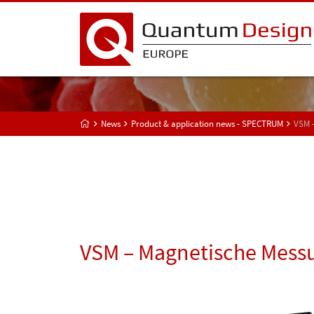
News
Product & application news - SPECTRUM
VSM 
VSM – Magnetische Mess