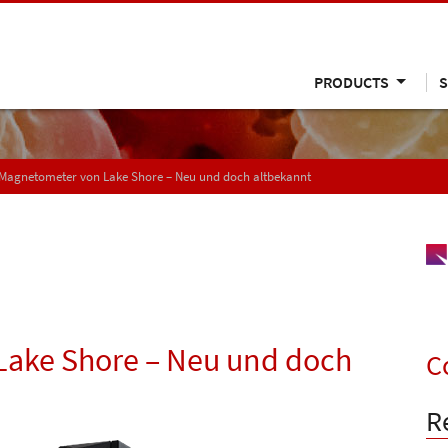
PRODUCTS
S
Magnetometer von Lake Shore – Neu und doch altbekannt
ake Shore – Neu und doch
C
R