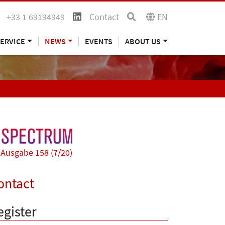
+33 1 69194949
Contact
EN
ERVICE
NEWS
EVENTS
ABOUT US
Ausgabe 158 (7/20)
ontact
egister