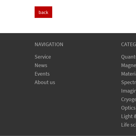
back
NAVIGATION
CATEG
Service
Quant
News
Magne
Events
Materi
About us
Spect
Imagi
Cryog
Optics
Light 
Life s