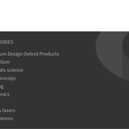
ORIES
um Design Oxford Products
tism
als science
roscopy
ng
enics
& lasers
ciences