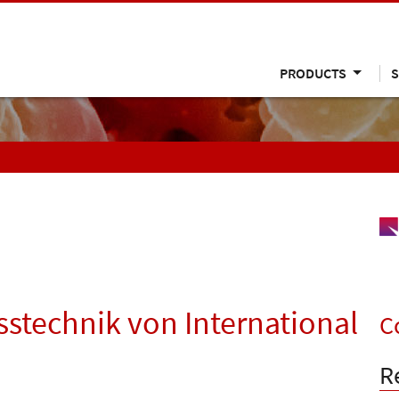
PRODUCTS
S
stechnik von International
C
R