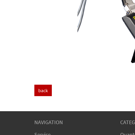
back
NAVIGATION
CATEG
Service
Quant