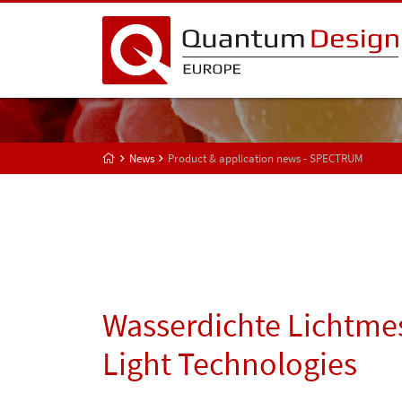
News
Product & application news - SPECTRUM
Wasserdichte Lichtmes
Light Technologies