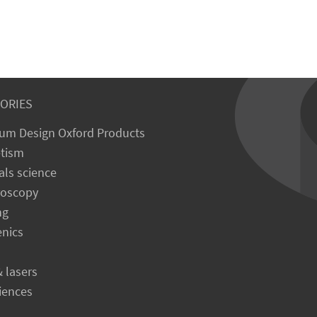
ORIES
um Design Oxford Products
tism
als science
roscopy
ng
enics
& lasers
ciences