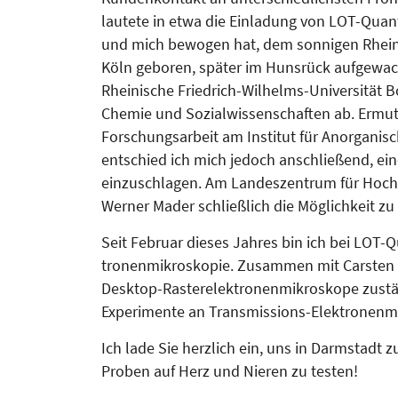
lautete in etwa die Einladung von LOT-Quan
und mich bewogen hat, dem sonnigen Rhein­l
Köln geboren, später im Hunsrück aufgewac
Rheinische Friedrich-Wilhelms-Universität B
Chemie und Sozial­wissen­schaften ab. Ermut
Forschungs­a­r­beit am Institut für Anor­gani
entschied ich mich jedoch anschlie­ßend, ei
einzuschlagen. Am Landeszentrum für Hoch­l
Werner Mader schließlich die Möglichkeit z
Seit Februar dieses Jahres bin ich bei LOT-Q
tro­nen­mi­kro­skopie. Zusammen mit Car­sten
Desktop-Ras­ter­elek­­tro­nen­mikroskope zust
Experimente an Transmissions-Elek­tro­nenm
Ich lade Sie herzlich ein, uns in Darm­stad
Proben auf Herz und Nieren zu testen!