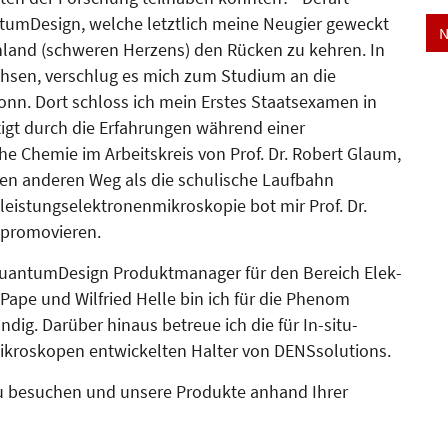
tumDesign, welche letzt­lich meine Neugier geweckt
N
and (schweren Herzens) den Rüc­­ken zu kehren. In
hsen, verschlug es mich zum Studium an die
onn. Dort schloss ich mein Erstes Staats­examen in
igt durch die Erfah­rungen während einer
sche Chemie im Arbeits­kreis von Prof. Dr. Robert Glaum,
nen anderen Weg als die schulische Laufbahn
eistungselektronenmikroskopie bot mir Prof. Dr.
u promovieren.
uantumDesign Produkt­ma­na­­ger für den Bereich Elek­
 Pape und Wilfried Helle bin ich für die Phenom
ändig. Darüber hinaus betreue ich die für In-situ-
ikroskopen entwickelten Hal­ter von DENSsolutions.
t zu besuchen und unsere Produkte anhand Ihrer