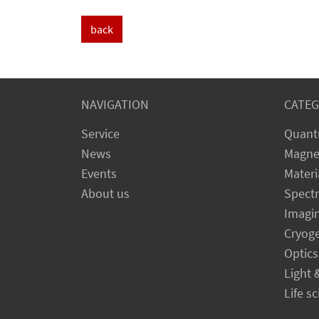
back
NAVIGATION
CATEG
Service
Quant
News
Magne
Events
Materi
About us
Spect
Imagi
Cryog
Optics
Light 
Life s