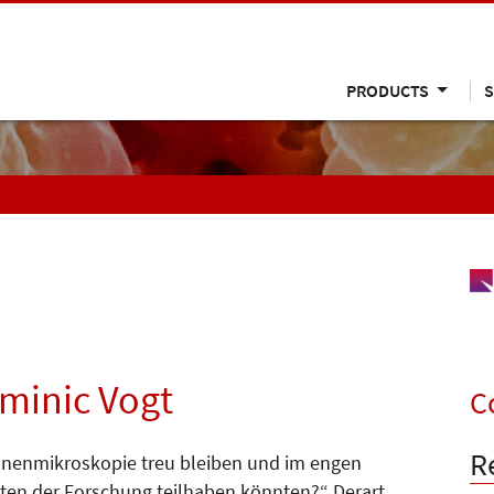
PRODUCTS
S
ominic Vogt
C
R
ronenmikroskopie treu bleiben und im engen
ten der Forschung teilhaben könnten?“ Derart