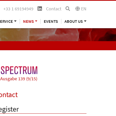
+33 1 69194949
Contact
EN
ERVICE
NEWS
EVENTS
ABOUT US
Ausgabe 139 (9/15)
ontact
egister