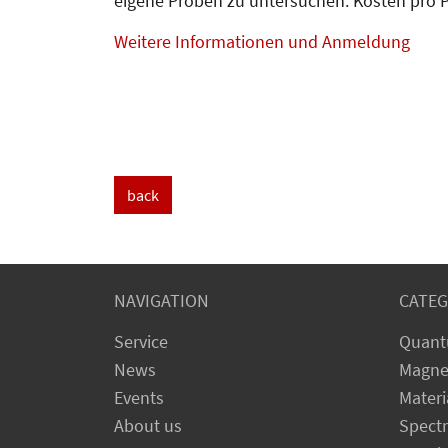
eigene Proben zu untersuchen. Kosten pro Pe
Weitere Informationen und Anmeldung
back
NAVIGATION
CATEG
Service
Quant
News
Magne
Events
Materi
About us
Spect