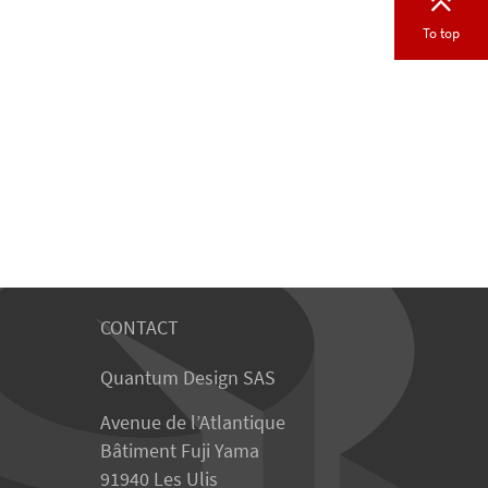
To top
CONTACT
Quantum Design SAS
Avenue de l’Atlantique
Bâtiment Fuji Yama
91940 Les Ulis