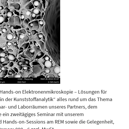
ands-on Elektronenmi­kroskopie – Lö­sun­­gen für
n der Kunst­stoffanalytik“ alles rund um das Thema
nar- und Laborräumen unseres Partners, dem
ie ein zweitägiges Seminar mit unse­rem
d Hands-on-Sessions am REM sowie die Gelegenheit,