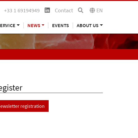
+33 1 69194949
Contact
EN
ERVICE
NEWS
EVENTS
ABOUT US
egister
ewsletter registration