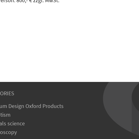
rson: 800,- € zzgl. MwSt.
ORIES
um Design Oxford Products
tism
als science
roscopy