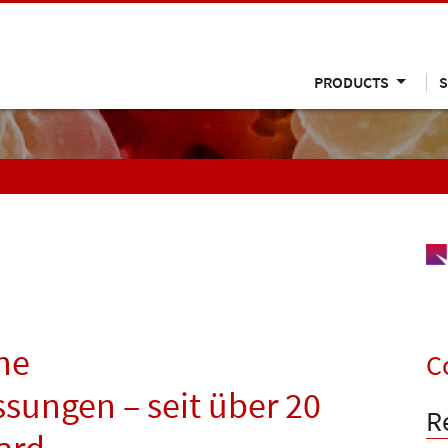
PRODUCTS
S
he
C
ungen – seit über 20
R