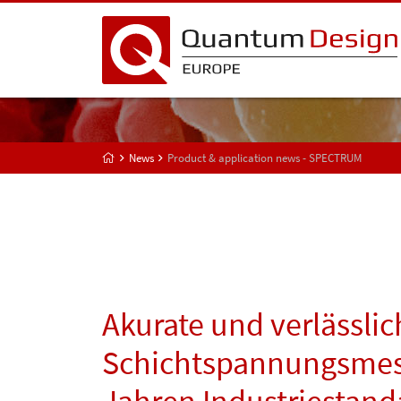
News
Product & application news - SPECTRUM
Akurate und verlässlic
Schichtspannungsmess