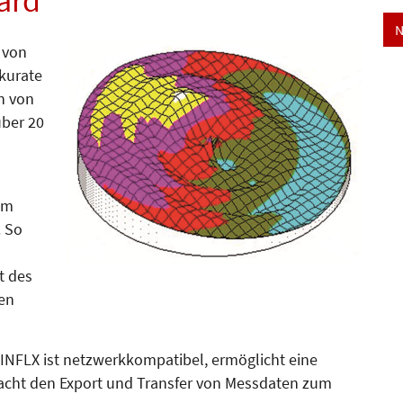
ard
N
 von
akurate
n von
über 20
em
. So
t des
gen
INFLX ist netzwerkkompatibel, ermöglicht eine
cht den Export und Transfer von Messdaten zum