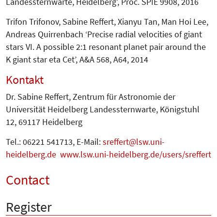
Landessternwarte, Heidelberg’, Proc. SPIE 9908, 2016
Trifon Trifonov, Sabine Reffert, Xianyu Tan, Man Hoi Lee,
Andreas Quirrenbach ‘Precise radial velocities of giant
stars VI. A possible 2:1 resonant planet pair around the
K giant star eta Cet’, A&A 568, A64, 2014
Kontakt
Dr. Sabine Reffert, Zentrum für Astro­nomie der
Universität Heidelberg Landessternwarte, Königstuhl
12, 69117 Heidelberg
Tel.: 06221 541713, E-Mail:
sreffert
lsw.uni-
heidelberg.de
www.lsw.uni-heidelberg.de/users/sreffert
Contact
Register