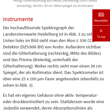
Mittig: Gitterhalterung aus Metall (rechteckig) und Prisma
(dreieckig). Rechts: 30 cm Silberspiegel als Kollimator
Instrumente
Newsletter
Der hochauflösende Spektrograph der
Landessternwarte Heidelberg ist in Abb. 3 zu sehen.
To top
Unten links im Bild sieht man den iKon-L 936 CCD-
Detektor (DZ936N-BV) von Andor. Außerdem sichtbar
sind die Gitterhalterung (rechteckig, Mitte des Bildes)
und das Prisma (drei­eckig, unterhalb der
Gitterhalterung). Weiter rechts sieht man einen 30 cm
Spiegel, der als Kollimator dient. Das Spektrometer ist
über eine 25 x 100 µm-Faser angebunden (ebenfalls zu
sehen in Abb. 3).
Es hat ein eigenes Gehäuse ohne aktiv temperatur-
oder druckkontrolliert zu sein. Stattdessen wurde eine
Jodzelle verwendet, deren Absorp­tionslinien als