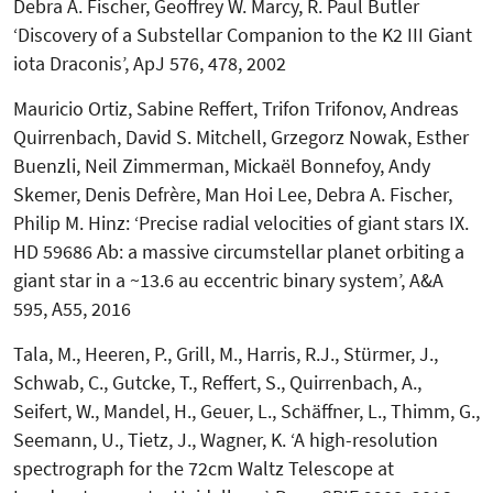
Debra A. Fischer, Geoffrey W. Marcy, R. Paul Butler
‘Discovery of a Substellar Companion to the K2 III Giant
iota Draconis’, ApJ 576, 478, 2002
Mauricio Ortiz, Sabine Reffert, Trifon Trifonov, Andreas
Quirrenbach, David S. Mitchell, Grzegorz Nowak, Esther
Buenzli, Neil Zimmerman, Mickaël Bonnefoy, Andy
Skemer, Denis Defrère, Man Hoi Lee, Debra A. Fischer,
Philip M. Hinz: ‘Precise radial velocities of giant stars IX.
HD 59686 Ab: a massive circumstellar planet orbiting a
giant star in a ~13.6 au eccentric binary system’, A&A
595, A55, 2016
Tala, M., Heeren, P., Grill, M., Harris, R.J., Stürmer, J.,
Schwab, C., Gutcke, T., Reffert, S., Quirrenbach, A.,
Seifert, W., Mandel, H., Geuer, L., Schäffner, L., Thimm, G.,
Seemann, U., Tietz, J., Wagner, K. ‘A high-resolution
spectrograph for the 72cm Waltz Telescope at