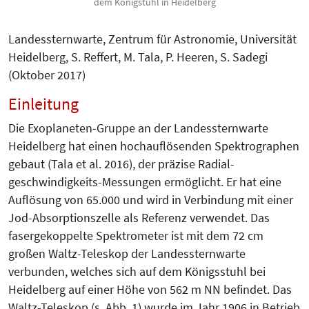
dem Königstuhl in Heidelberg
Landessternwarte, Zentrum für Astro­nomie, Universität
Heidelberg, S. Reffert, M. Tala, P. Heeren, S. Sadegi
(Okto­ber 2017)
Einleitung
Die Exoplaneten-Gruppe an der Lan­des­sternwarte
Heidelberg hat einen hoch­auflösenden Spektrographen
gebaut (Tala et al. 2016), der präzise Ra­dial­
geschwindigkeits-Messungen ermöglicht. Er hat eine
Auflösung von 65.000 und wird in Verbindung mit einer
Jod-Absorptionszelle als Referenz verwendet. Das
fasergekoppelte Spek­tro­meter ist mit dem 72 cm
großen Waltz-Teleskop der Landes­stern­war­te
verbunden, welches sich auf dem Königsstuhl bei
Heidel­berg auf einer Höhe von 562 m NN befindet. Das
Waltz-Teleskop (s. Abb. 1) wurde im Jahr 1906 in Betrieb