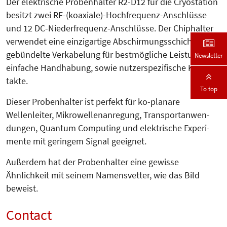
Der elektrische Probenhalter R2-D12 für die Cryostation
besitzt zwei RF-(koaxiale)-Hoch­fre­quenz-Anschlüsse
und 12 DC-Nieder­fre­quenz-Anschlüsse. Der Chip­hal­ter
verwendet eine einzigartige Ab­schir­mungsschicht, eine
gebündelte Verka­belung für bestmögliche Leis­tung und
Newsletter
einfache Hand­habung, sowie nutzer­spezifische Kon­
takte.
To top
Dieser Probenhalter ist perfekt für ko-planare
Wellenleiter, Mikro­­wel­len­anregung, Transport­anwen­
dungen, Quan­tum Computing und elek­trische Ex­peri­
mente mit geringem Signal geeignet.
Außerdem hat der Probenhalter eine gewisse
Ähnlichkeit mit seinem Namensvetter, wie das Bild
beweist.
Contact