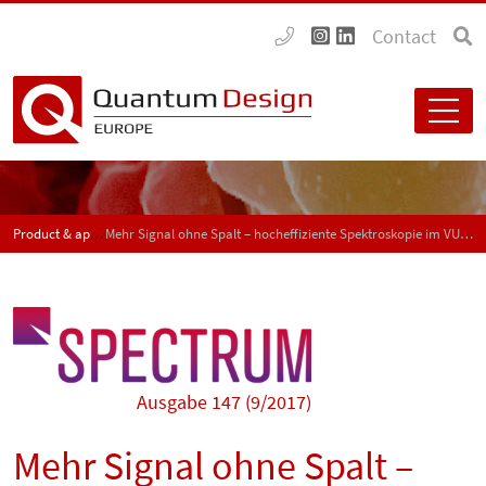
Contact
Product & application news - SPECTRUM
Mehr Signal ohne Spalt – hocheffiziente Spektroskopie im VUV und EUV oder XUV
Ausgabe 147 (9/2017)
Mehr Signal ohne Spalt –