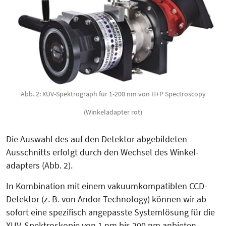
Abb. 2: XUV-Spektrograph für 1-200 nm von H+P Spectroscopy
(Winkeladapter rot)
Die Aus­wahl des auf den Detektor abgebildeten
Ausschnitts erfolgt durch den Wechsel des Win­kel­
adapters (Abb. 2).
In Kombination mit einem vakuumkompatiblen CCD-
Detektor (z. B. von Andor Technology) können wir ab
sofort eine spezifisch ange­passte Sys­temlösung für die
XUV-Spek­troskopie von 1 nm bis 200 nm anbieten.