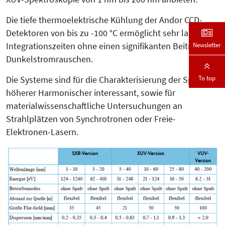
Die tiefe thermoelektrische Kühlung der Andor CCD-
Detektoren von bis zu -100 °C ermöglicht sehr lange
Newsletter
Integrationszeiten ohne einen signifikanten Beitrag von
Dunkel­strom­rauschen.
To top
Die Systeme sind für die Cha­rak­­te­risierung der Spektren
höherer Har­mo­nischer interessant, sowie für
materialwissenschaftliche Untersuchungen an
Strahlplätzen von Synchrotronen oder Freie-
Elektronen-Lasern.