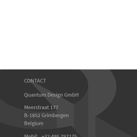
CONTACT
Quantum Design GmbH
Meerstraat 177
B-1852 Grimbergen
Belgium
Mobil:
+32 495 797175