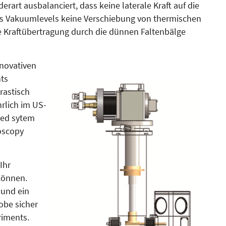
derart ausbalanciert, dass keine laterale Kraft auf die
s Vakuumlevels keine Verschiebung von thermischen
 Kraftübertragung durch die dünnen Faltenbälge
nnovativen
ts
rastisch
rlich im US-
led sytem
oscopy
Ihr
können.
und ein
obe sicher
riments.