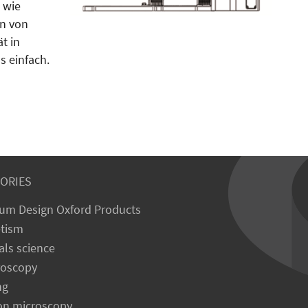
 wie
n von
t in
s einfach.
ORIES
um Design Oxford Products
tism
als science
roscopy
ng
on microscopy