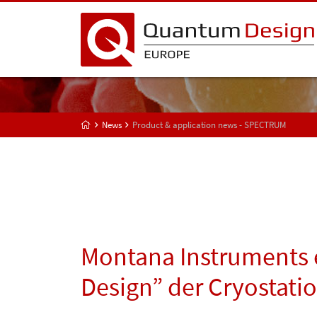
News
Product & application news - SPECTRUM
Montana Instruments e
Design” der Cryostati