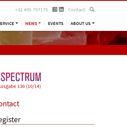
+32 495 797175
Contact
ERVICE
NEWS
EVENTS
ABOUT US
usgabe 136 (10/14)
ontact
egister