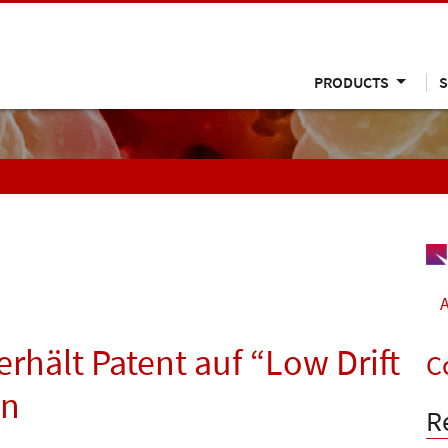
PRODUCTS
S
A
rhält Patent auf “Low Drift
C
on
R