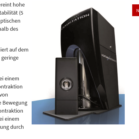
ereint hohe
N
abilität (5
optischen
halb des
siert auf dem
d geringe
ei einem
ontraktion
von
ie Bewegung
ntraktion
ei einem
gung durch