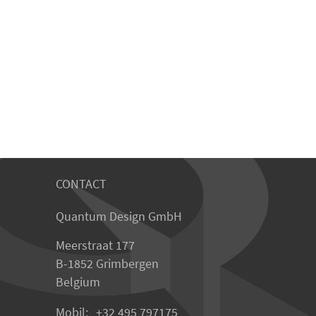
CONTACT
Quantum Design GmbH
Meerstraat 177
B-1852 Grimbergen
Belgium
Mobil:
+32 495 797175