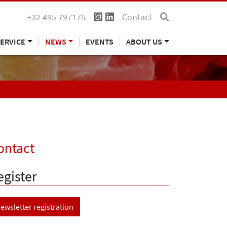
+32 495 797175
Contact
ERVICE
NEWS
EVENTS
ABOUT US
ontact
egister
ewsletter registration