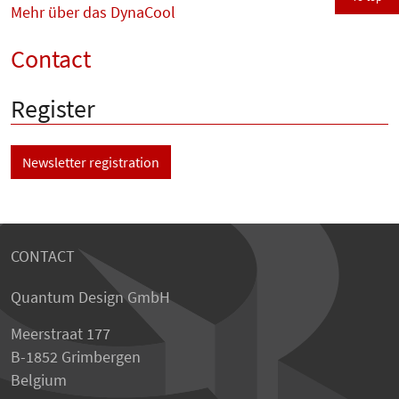
Mehr über das DynaCool
Contact
Register
Newsletter registration
CONTACT
Quantum Design GmbH
Meerstraat 177
B-1852 Grimbergen
Belgium