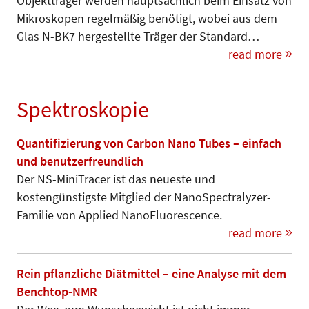
Objektträger werden hauptsächlich beim Einsatz von
Mikroskopen regel­mä­­ßig benötigt, wobei aus dem
Glas N-BK7 hergestellte Träger der Stan­dard…
read more
Spektroskopie
Quantifizierung von Carbon Nano Tubes – einfach
und benutzerfreundlich
Der NS-MiniTracer ist das neueste und
kostengünstigste Mitglied der NanoSpectralyzer-
Familie von App­lied NanoFluorescence.
read more
Rein pflanzliche Diätmittel – eine Analyse mit dem
Benchtop-NMR