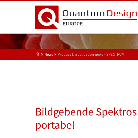
News
Product & application news - SPECTRUM
Bildgebende Spektros
portabel