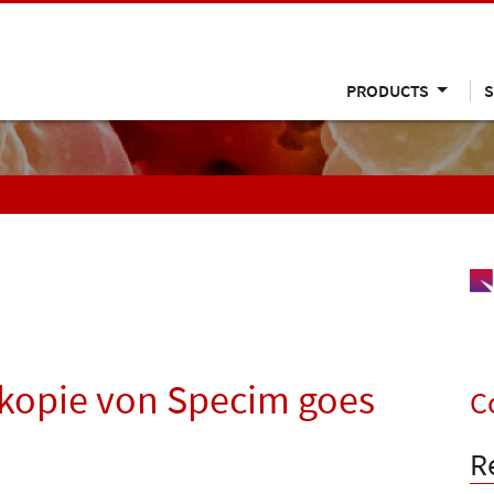
PRODUCTS
S
kopie von Specim goes
C
R