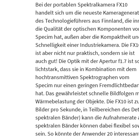
Bei der portablen Spektralkamera FX10
handelt sich um die neueste Kameragenerat
des Techno­lo­gie­führers aus Finnland, die i
die Qualität der optischen Komponenten vo
Specim hat, außen aber die Kom­paktheit u
Schnelligkeit einer In­dustriekamera. Die FX1
ist aber nicht nur praktisch, sondern sie ist
auch gut! Die Optik mit der Apertur f1.7 ist s
lichtstark, dass sie in Kom­bination mit dem
hochtransmittiven Spektrographen vom
Specim nur einen geringen Fremdlichtbedar
hat. Das gewährleistet schnelle Bildfolgen 
Wärmebelastung der Objekte. Die FX10 ist zu
Bilder pro Sekunde, in Teilbereichen des De
spektralen Bän­­­der) kann die Aufnahmerate
spektralen Bänder können dabei flexibel sow
sein. So könnte der Anwender 20 interessa