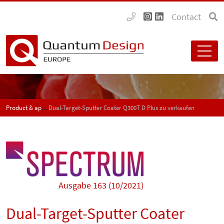
Contact
Product & application news - SPECTRUM
Dual-Target-Sputter Coater Q300T D Plus zu verkaufen
Ausgabe 163 (10/2021)
Dual-Target-Sputter Coater