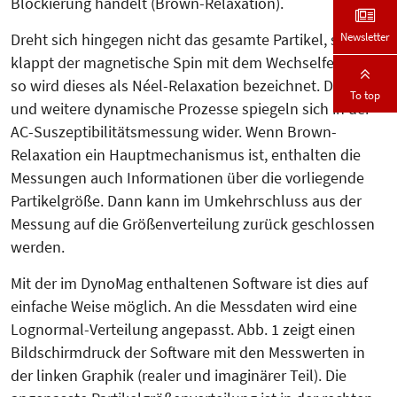
Blockierung handelt (Brown-Re­laxation).
Newsletter
Dreht sich hin­gegen nicht das gesamte Partikel, son­dern
klappt der magnetische Spin mit dem Wechselfeld um,
so wird die­ses als Néel-Relaxation bezeichnet. Diese
To top
und weitere dynamische Prozesse spiegeln sich in der
AC-Suszeptibilitätsmessung wider. Wenn Brown-
Relaxation ein Haupt­me­­chanismus ist, enthalten die
Mes­sun­gen auch Informationen über die vor­liegende
Partikelgröße. Dann kann im Umkehrschluss aus der
Mes­sung auf die Größenverteilung zurück geschlossen
werden.
Mit der im DynoMag ent­haltenen Soft­­ware ist dies auf
einfache Weise mög­lich. An die Messdaten wird eine
Lognormal-Verteilung angepasst. Abb. 1 zeigt einen
Bildschirmdruck der Software mit den Messwerten in
der linken Graphik (realer und imaginärer Teil). Die