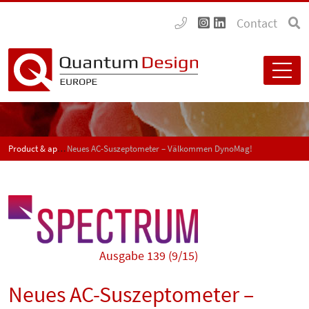
Contact
Product & application news - SPECTRUM
Neues AC-Suszeptometer – Välkommen DynoMag!
Ausgabe 139 (9/15)
Neues AC-Suszeptometer –