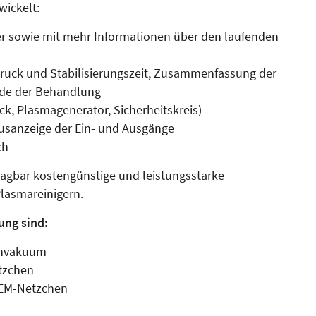
wickelt:
her sowie mit mehr Informationen über den laufenden
ruck und Stabilisierungszeit, Zusammenfassung der
nde der Behandlung
k, Plasmagenerator, Sicherheitskreis)
usanzeige der Ein- und Ausgänge
ch
hlagbar kostengünstige und leistungsstarke
lasmareinigern.
lung sind:
chvakuum
tzchen
TEM-Netzchen