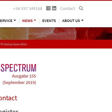
+34 937 349168
Contact
ERVICE
NEWS
EVENTS
ABOUT US
EM-Probenpräparation
Ausgabe 155
(September 2019)
ontact
egister