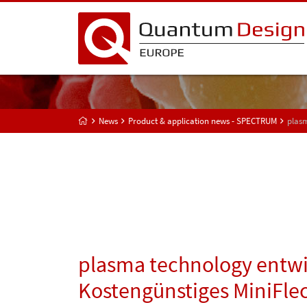
News
Product & application news - SPECTRUM
plasm
plasma technology entwi
Kostengünstiges MiniFlec