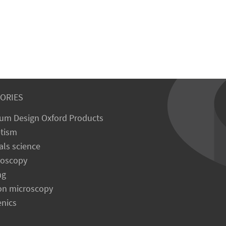
ORIES
um Design Oxford Products
tism
als science
roscopy
ng
on microscopy
enics