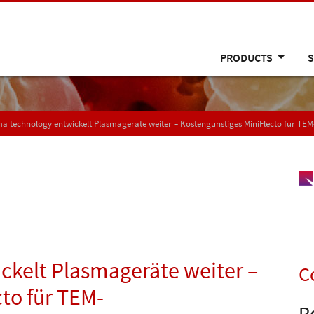
PRODUCTS
S
a technology entwickelt Plasmageräte weiter – Kostengünstiges MiniFlecto für T
ckelt Plasmageräte weiter –
C
to für TEM-
R