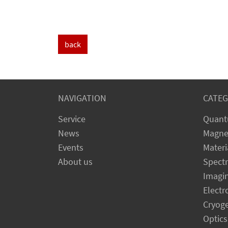
back
NAVIGATION
CATEG
Service
Quant
News
Magne
Events
Materi
About us
Spect
Imagi
Electr
Cryog
Optics