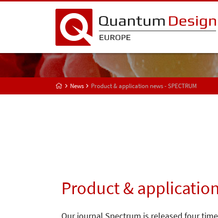
News
Product & application news - SPECTRUM
Product & applicatio
Our journal Spectrum is released four time