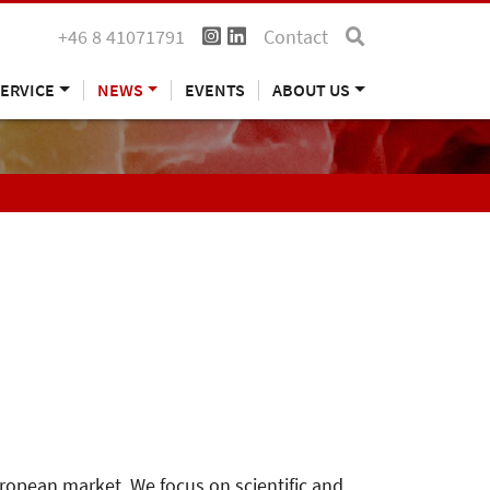
+46 8 41071791
Contact
ERVICE
NEWS
EVENTS
ABOUT US
uropean market. We focus on scientific and