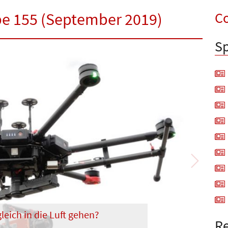
Co
be 155 (September 2019)
Sp
Next
eich in die Luft gehen?
Re