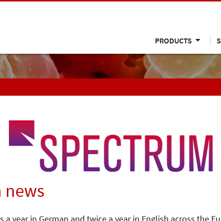
PRODUCTS
S
n news
s a year in German and twice a year in English across the E