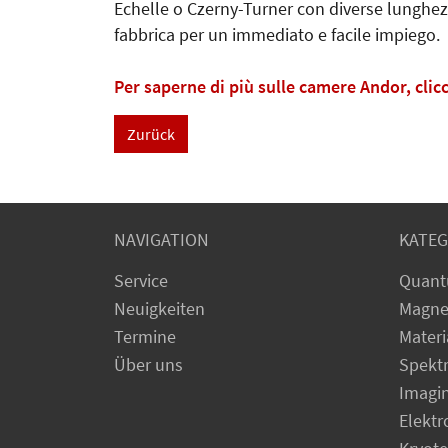
Echelle o Czerny-Turner con diverse lunghezze 
fabbrica per un immediato e facile impiego.
Per saperne di più sulle camere Andor, clic
Zurück
NAVIGATION
KATEG
Service
Quant
Neuigkeiten
Magne
Termine
Materi
Über uns
Spekt
Imagi
Elekt