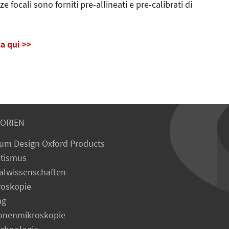
focali sono forniti pre-allineati e pre-calibrati di
ca qui >>
ORIEN
um Design Oxford Products
tismus
alwissenschaften
roskopie
ng
ronenmikroskopie