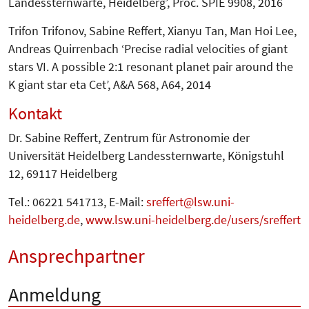
Landessternwarte, Heidelberg’, Proc. SPIE 9908, 2016
Trifon Trifonov, Sabine Reffert, Xianyu Tan, Man Hoi Lee,
Andreas Quirrenbach ‘Precise radial velocities of giant
stars VI. A possible 2:1 resonant planet pair around the
K giant star eta Cet’, A&A 568, A64, 2014
Kontakt
Dr. Sabine Reffert, Zentrum für Astro­nomie der
Universität Heidelberg Landessternwarte, Königstuhl
12, 69117 Heidelberg
Tel.: 06221 541713, E-Mail:
sreffert
lsw.uni-
heidelberg.de
,
www.lsw.uni-heidelberg.de/users/sreffert
Ansprechpartner
Anmeldung