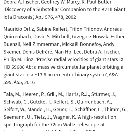
Debra A. Fischer, Geoffrey W. Marcy, R. Paul Butler
‘Discovery of a Substellar Companion to the K2 III Giant
iota Draconis’, ApJ 576, 478, 2002
Mauricio Ortiz, Sabine Reffert, Trifon Trifonov, Andreas
Quirrenbach, David S. Mitchell, Grzegorz Nowak, Esther
Buenzli, Neil Zimmerman, Mickaël Bonnefoy, Andy
Skemer, Denis Defrère, Man Hoi Lee, Debra A. Fischer,
Philip M. Hinz: ‘Precise radial velocities of giant stars IX.
HD 59686 Ab: a massive circumstellar planet orbiting a
giant star in a ~13.6 au eccentric binary system’, A&A
595, A55, 2016
Tala, M., Heeren, P., Grill, M., Harris, R.J., Stürmer, J.,
Schwab, C., Gutcke, T., Reffert, S., Quirrenbach, A.,
Seifert, W., Mandel, H., Geuer, L., Schäffner, L., Thimm, G.,
Seemann, U., Tietz, J., Wagner, K. ‘A high-resolution
spectrograph for the 72cm Waltz Telescope at