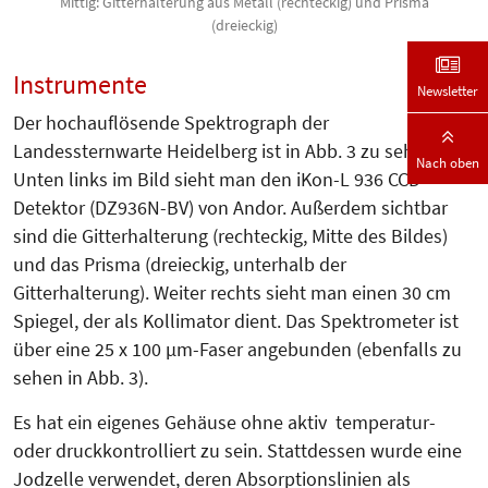
Mittig: Gitterhalterung aus Metall (rechteckig) und Prisma
(dreieckig)
Instrumente
Newsletter
Der hochauflösende Spektrograph der
Landessternwarte Heidelberg ist in Abb. 3 zu sehen.
Nach oben
Unten links im Bild sieht man den iKon-L 936 CCD-
Detektor (DZ936N-BV) von Andor. Außerdem sichtbar
sind die Gitterhalterung (rechteckig, Mitte des Bildes)
und das Prisma (drei­eckig, unterhalb der
Gitterhalterung). Weiter rechts sieht man einen 30 cm
Spiegel, der als Kollimator dient. Das Spektrometer ist
über eine 25 x 100 µm-Faser angebunden (ebenfalls zu
sehen in Abb. 3).
Es hat ein eigenes Gehäuse ohne aktiv temperatur-
oder druckkontrolliert zu sein. Stattdessen wurde eine
Jodzelle verwendet, deren Absorp­tionslinien als