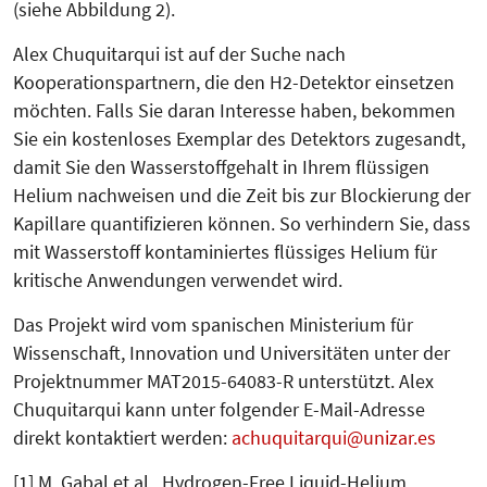
(siehe Ab­bil­dung 2).
Alex Chuquitarqui ist auf der Suche nach
Kooperationspartnern, die den H2-Detektor einsetzen
möchten. Falls Sie daran Interesse haben, bekommen
Sie ein kostenloses Exemplar des Detektors zugesandt,
damit Sie den Wasserstoffgehalt in Ihrem flüssigen
Helium nachweisen und die Zeit bis zur Blockierung der
Kapillare quantifizieren können. So verhindern Sie, dass
mit Wasserstoff kontaminier­tes flüssiges Helium für
kritische An­wendungen verwendet wird.
Das Projekt wird vom spanischen Mini­­sterium für
Wissenschaft, Inno­vation und Universitäten unter der
Projekt­nummer MAT2015-64083-R unterstützt. Alex
Chuquitarqui kann unter folgender E-Mail-Adresse
direkt kontaktiert werden:
achuquitarqui
unizar.es
[1] M. Gabal et al., Hydrogen-Free Liquid-Helium