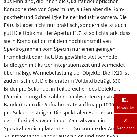
aus Finnland, die innen die Qualität der optischen
Komponenten von Specim hat, außen aber die Kom­
paktheit und Schnelligkeit einer In­dustriekamera. Die
FX10 ist aber nicht nur praktisch, sondern sie ist auch
gut! Die Optik mit der Apertur f1.7 ist so lichtstark, dass
sie in Kom­bination mit dem hochtransmittiven
Spektrographen vom Specim nur einen geringen
Fremdlichtbedarf hat. Das gewährleistet schnelle
Bildfolgen mit kurzer Integrationszeit und vermeidet
übermäßige Wärmebelastung der Objekte. Die FX10 ist
zudem schnell. Die Bildrate im Vollbild beträgt 330
Bilder pro Sekunde, in Teilbereichen des Detektors
(Verminderung der Zahl der analysierten spektralen
Bän­­­der) kann die Aufnahmerate auf knapp 10000 Bilder
Newsletter
pro Sekunde steigen. Die spektralen Bänder können
dabei flexibel sowohl in der Zahl als auch im
Nach oben
Spektralbereich platziert sein. So könnte der Anwender
20 interessante Bänder auswählen und somit von