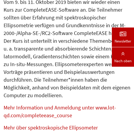
Vom 9. bis 11. Oktober 2019 bieten wir wieder einen
Kurs zur CompleteEASE-Software an. Die Teilnehmer
sollten über Erfahrung mit spektroskopischer
Ellipsometrie verfügen und Grundkenntnisse in der M-
2000-/Alpha-SE-/RC2-Software CompleteEASE haben.
Der Kurs ist unterteilt in verschiede­ne Themenbereiche,
Newsletter
u. a. transparente und absorbierende Schichten, Os­zil­
la­tormodell, Gradientenschichten sowie einem Kapitel
Nach oben
zu In-situ-Mes­sun­gen. Ellipsometerexperten werden
Vorträge präsentieren und Beispiel­auswertungen
durchführen. Die Teil­nehmer*innen haben die
Möglichkeit, anhand von Beispieldaten mit dem eigenen
Computer zu modellieren.
Mehr Information und Anmeldung unter www.lot-
qd.com/completeease_course
Mehr über spektroskopische Ellipsometer