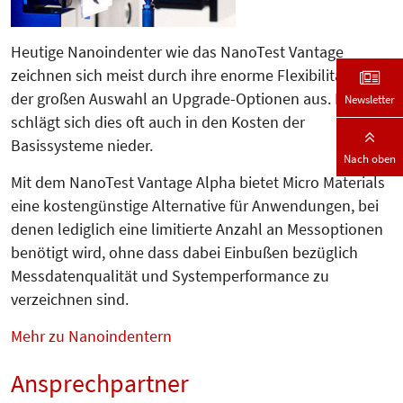
Heutige Nanoindenter wie das Nano­Test Vantage
zeichnen sich meist durch ihre enorme Flexibilität und
der großen Auswahl an Upgrade-Optionen aus. Leider
Newsletter
schlägt sich dies oft auch in den Kosten der
Basissysteme nieder.
Nach oben
Mit dem NanoTest Vantage Alpha bietet Micro Materials
eine kostengünstige Alternative für Anwendungen, bei
denen lediglich eine limitierte An­zahl an Messoptionen
be­nötigt wird, ohne dass dabei Einbußen bezüglich
Messdatenqualität und Sys­tem­performance zu
verzeichnen sind.
Mehr zu Nanoindentern
Ansprechpartner