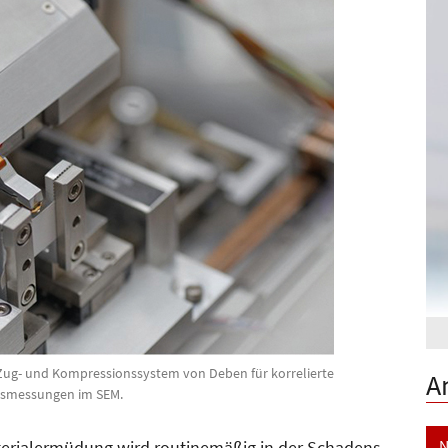
Zug- und Kompressionssystem von Deben für korrelierte
A
smessungen im SEM.
N
erialermüdung wird routinemäßig in der Schadens-