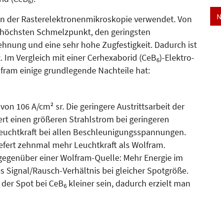
6
N
 Rasterelektronen­mikro­sko­pie ver­­­­we­n­­det. Von
en höchsten Schmelzpunkt, den geringsten
ehnung und eine sehr hohe Zugfestigkeit. Dadurch ist
 Im Vergleich mit einer Cer­hexaborid (CeB
)-Elek­tro­
6
olfram einige grundlegende Nachteile hat:
von 106 A/cm² sr. Die ge­ringere Austrittsarbeit der
efert einen größeren Strahlstrom bei geringeren
euchtkraft bei allen Beschleunigungsspannungen.
e­fert zehnmal mehr Leuchtkraft als Wolf­ram.
e gegenüber einer Wolfram-Quelle: Mehr Energie im
es Signal/Rausch-Verhältnis bei gleicher Spotgröße.
 der Spot bei CeB
kleiner sein, dadurch erzielt man
6