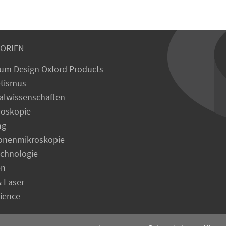
ORIEN
um Design Oxford Products
tismus
alwissenschaften
roskopie
ng
ronenmikroskopie
echnologie
en
& Laser
cience