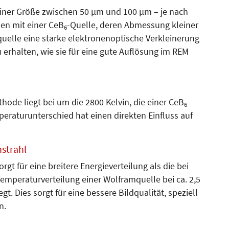
 einer Größe zwischen 50 µm und 100 µm – je nach
en mit einer CeB
-Quelle, deren Abmessung kleiner
6
quelle eine starke elektronenoptische Verkleinerung
erhalten, wie sie für eine gute Auf­lösung im REM
ode liegt bei um die 2800 Kelvin, die einer CeB
-
6
peraturunterschied hat einen direkten Einfluss auf
nstrahl
t für eine breitere Ener­gieverteilung als die bei
Tem­peraturverteilung einer Wolframquel­le bei ca. 2,5
gt. Dies sorgt für eine bessere Bild­qualität, speziell
n.