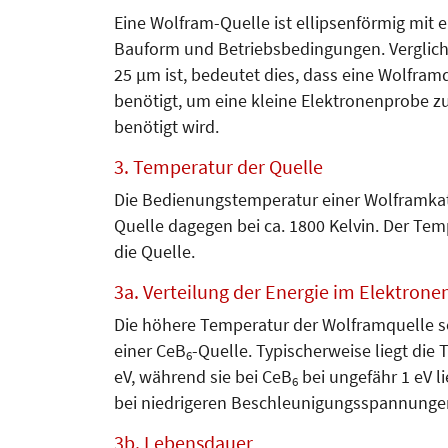
Eine Wolfram-Quelle ist ellipsenförmig mit
Bauform und Betriebsbedingungen. Verglich
25 µm ist, bedeutet dies, dass eine Wolfram
benötigt, um eine kleine Elektronenprobe zu 
benötigt wird.
3. Temperatur der Quelle
Die Bedienungstemperatur einer Wolframkath
Quelle dagegen bei ca. 1800 Kelvin. Der Tem­
die Quelle.
3a. Verteilung der Energie im Elektrone
Die höhere Temperatur der Wolfram­quelle sorg
einer CeB
-Quelle. Typischerweise liegt die 
6
eV, wäh­rend sie bei CeB
bei ungefähr 1 eV lie
6
bei niedrige­ren Beschleunigungsspannunge
3b. Lebensdauer