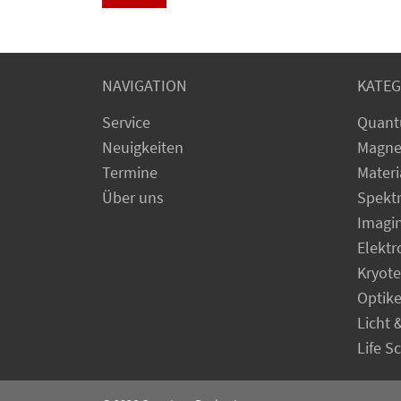
NAVIGATION
KATEG
Service
Quant
Neuigkeiten
Magne
Termine
Materi
Über uns
Spekt
Imagi
Elekt
Kryot
Optik
Licht 
Life S