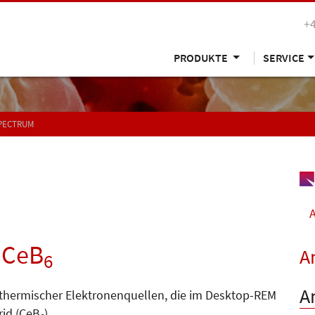
+
PRODUKTE
SERVICE
SPECTRUM
A
. CeB
A
6
A
thermischer Elek­tro­­nen­quel­len, die im Desktop-REM
id (CeB
).