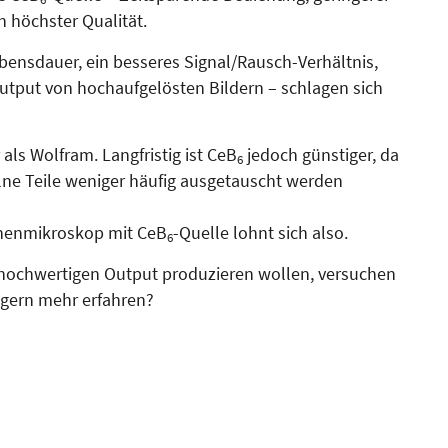
 höchster Qualität.
ebensdauer, ein besseres Sig­nal/Rausch-Verhältnis,
utput von hochaufgelösten Bildern – schlagen sich
als Wolfram. Langfristig ist CeB
jedoch günstiger, da
6
zelne Teile weniger häufig ausgetauscht werden
ronenmikroskop mit CeB
-Quel­le lohnt sich also.
6
v hochwertigen Output produzieren wollen, versuchen
 gern mehr erfahren?