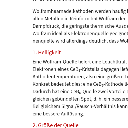
Wolframhaarnadelkathoden werden häufig in der
allen Metallen in Rein­­form hat Wolfram d
Dampfdruck, die geringste thermi­sche Ausd
Wolfram ideal als Elektronenquelle geeignet.
nen­­quelle wird allerdings deutlich, dass W
1. Helligkeit
Eine Wolfram-Quelle liefert eine Leucht­kraft 
Elektronen eines CeB
-Kris­talls dagegen li
6
Kathodentemperaturen, also eine größere L
Kon­kret bedeutet dies: eine CeB
-Kathode li
6
Dadurch hat eine CeB
-Quel­le zwei Vorteil
6
gleichen gebündelten Spot, d. h. ein besser
Bei gleichem Signal/Rausch-Verhält­nis kann
eine bessere Auflösung.
2. Größe der Quelle