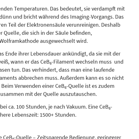
enden Temperaturen. Das bedeutet, sie verdampft mit
 dünn und bricht während des Ima­ging-Vorgangs. Das
 Teil der Elek­tro­nensäule verunreinigen. Des­halb
 Quelle, die sich in der Säule befinden,
e Wolframkathode ausgewechselt wird.
das Ende ihrer Lebensdauer ankündigt, da sie mit der
weiß, wann er das CeB
-Filament wechseln muss und
6
asen tun. Das verhindert, dass man eine laufende
aments abbrechen muss. Außerdem kann es so nicht
 Beim Verwenden einer CeB
-Quelle ist es zudem
6
e zusammen mit der Quelle auszutauschen.
 bei ca. 100 Stunden, je nach Vakuum. Eine CeB
-
6
öhere Lebenszeit: 1500+ Stunden.
ne CeB
-Quelle – Zeit­spa­rende Bedienung, geringerer
6