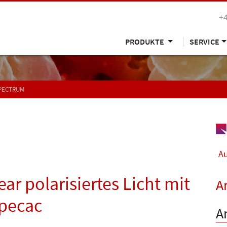
+
PRODUKTE
SERVICE
SPECTRUM
Au
ar polarisiertes Licht mit
A
Specac
A