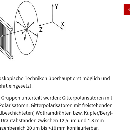
N
troskopische Techniken überhaupt erst möglich und
hrt eingesetzt.
 Gruppen unterteilt werden: Gitterpolarisatoren mit
la­risatoren. Gitterpolarisatoren mit freistehenden
oldbeschichteten) Wolfram­drähten bzw. Kupfer/Beryl­
d Drahtabständen zwischen 12,5 µm und 1,8 mm
ängenbereich 20 µm bis >10 mm konfigurierbar.