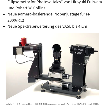
Ellipsometry for Photovoltaics“ von Hiroyuki Fujiwara
und Robert W. Collins
Neue Kamera-basierende Probenjustage für M-
2000/RC2
Neue Spektralerweiterung des VASE bis 4 µm
Abb. 1: J.A. Woollam VASE Ellipsometer mit Option UV-VIS und MIR-