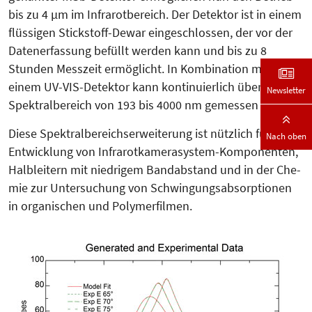
bis zu 4 µm im Infrarotbereich. Der Detektor ist in einem
flüssigen Stickstoff-Dewar eingeschlossen, der vor der
Datenerfassung befüllt werden kann und bis zu 8
Stunden Messzeit ermöglicht. In Kombination mit
einem UV-VIS-Detektor kann kontinuierlich über einen
Newsletter
Spektralbereich von 193 bis 4000 nm gemessen werden.
Diese Spektralbereichserwei­terung ist nützlich für die
Nach oben
Entwick­lung von In­fra­­rotka­merasystem-Kom­po­nen­ten,
Halb­leitern mit niedri­gem Band­ab­stand und in der Che­
mie zur Unter­­suchung von Schwin­gungs­­ab­sorp­­tionen
in organischen und Poly­mer­filmen.