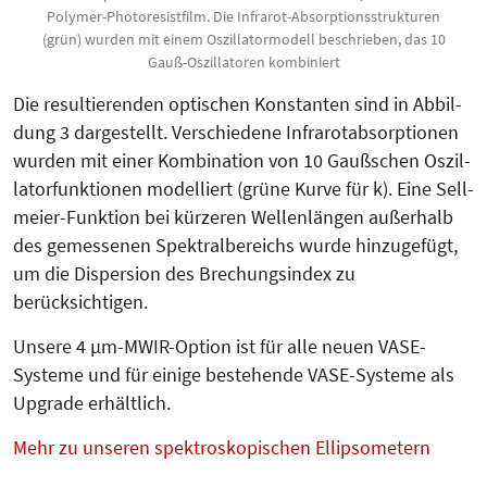
Polymer-Photoresistfilm. Die Infrarot-Absorptionsstrukturen
(grün) wurden mit einem Oszillatormodell beschrieben, das 10
Gauß-Oszillatoren kombiniert
Die resultie­renden opti­schen Konstanten sind in Abbil­­
dung 3 dargestellt. Verschie­dene Infra­r­­ot­ab­sorptionen
wurden mit einer Kom­bination von 10 Gauß­schen Oszil­
la­­torfunktionen model­liert (grüne Kur­ve für k). Eine Sell­
meier-Funktion bei kürzeren Wellen­längen außerhalb
des gemessenen Spektralbereichs wurde hin­zu­­gefügt,
um die Dispersion des Bre­chungsindex zu
berücksichtigen.
Unsere 4 µm-MWIR-Option ist für alle neuen VASE-
Systeme und für einige bestehende VASE-Systeme als
Upgrade erhältlich.
Mehr zu unseren spektroskopischen Ellipsometern