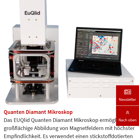
Newsletter
Quanten Diamant Mikroskop
Das EUQlid Quanten Diamant Mikroskop ermöglicht die
Nach oben
großflächige Abbildung von Magnetfeldern mit höchster
Empfindlichkeit. Es verwendet einen stickstoffdotierten