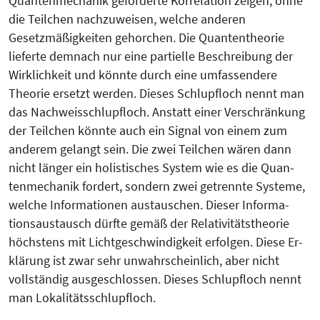
Quantenmechanik geforderte Korrelation zeigen, ohne
die Teilchen nachzuweisen, welche anderen
Gesetzmäßigkeiten gehorchen. Die Quantentheorie
lieferte demnach nur eine partielle Beschreibung der
Wirklichkeit und könnte durch eine umfassendere
Theorie ersetzt werden. Dieses Schlupfloch nennt man
das Nachweisschlupfloch. Anstatt einer Verschränkung
der Teilchen könn­te auch ein Signal von einem zum
anderem gelangt sein. Die zwei Teilchen wären dann
nicht länger ein holis­ti­sches System wie es die Quan­
ten­me­chanik fordert, sondern zwei ge­trennte Systeme,
welche In­for­­ma­­tio­­­nen austauschen. Dieser In­for­­­ma­
tions­­­austausch dürfte gemäß der Re­lati­vitätstheorie
höchstens mit Licht­­ge­schwindigkeit erfolgen. Diese Er­
klä­­rung ist zwar sehr unwahrschein­lich, aber nicht
vollständig aus­ge­schlos­­­sen. Dieses Schlupfloch nennt
man Lokalitätsschlupfloch.