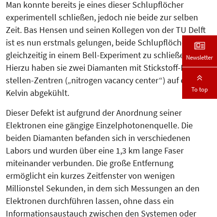
Man konnte bereits je eines dieser Schlupflöcher
experimentell schließen, jedoch nie beide zur selben
Zeit. Bas Hensen und seinen Kollegen von der TU Delft
ist es nun erstmals gelungen, beide Schlupflöcher
gleichzeitig in einem Bell-Experiment zu schließen [1].
Newsletter
Hierzu haben sie zwei Diamanten mit Stickstoff-Fehl­
stel­­len-Zentren („nitrogen vacancy center“) auf einige
To top
Kelvin abgekühlt.
Dieser Defekt ist aufgrund der Anord­nung seiner
Elektronen eine gängige Einzelphotonenquelle. Die
beiden Diamanten befanden sich in verschiedenen
Labors und wurden über eine 1,3 km lange Faser
miteinander verbunden. Die große Ent­fernung
ermöglicht ein kurzes Zeit­fenster von wenigen
Millionstel Se­kun­den, in dem sich Messungen an den
Elek­tro­nen durchführen lassen, ohne dass ein
Informationsaustauch zwischen den Systemen oder