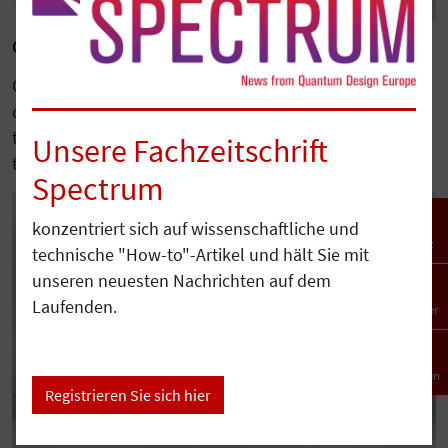
Quantum Design Completes Acquisition of Qnami
Quantum Design has acquired Qnami, a leading
developer of diamond-based quantum sensing
technologies, further expanding its portfolio serving
Unsere Fachzeitschrift
the…
Spectrum
konzentriert sich auf wissenschaftliche und
Kontakt
technische "How-to"-Artikel und hält Sie mit
unseren neuesten Nachrichten auf dem
Laufenden.
Newsletter
Nach oben
Registrieren Sie sich hier