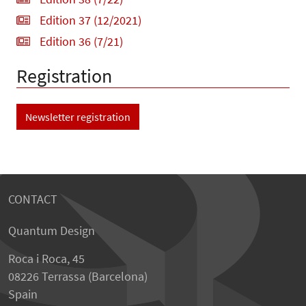
Edition 37 (12/2021)
Edition 36 (7/21)
Registration
Newsletter registration
CONTACT
Quantum Design
Roca i Roca, 45
08226 Terrassa (Barcelona)
Spain