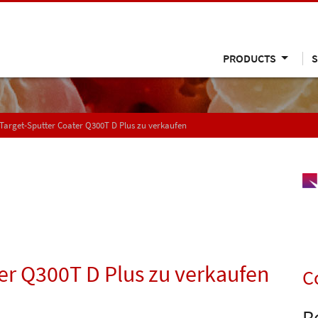
PRODUCTS
S
Target-Sputter Coater Q300T D Plus zu verkaufen
er Q300T D Plus zu verkaufen
C
R