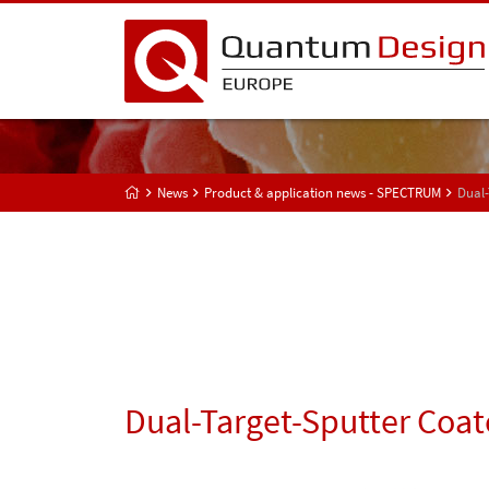
News
Product & application news - SPECTRUM
Dual-
Dual-Target-Sputter Coat