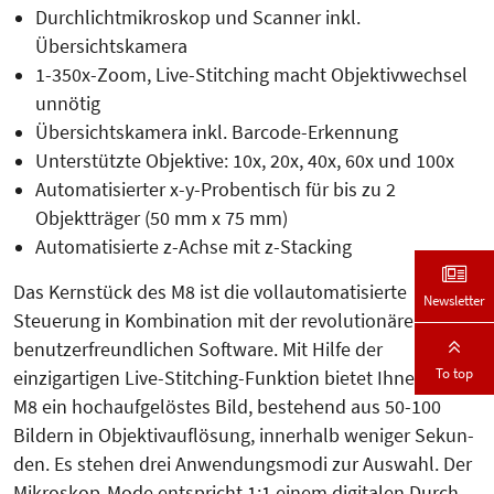
Durchlichtmikroskop und Scanner inkl.
Übersichtskamera
1-350x-Zoom, Live-Stitching macht Objektivwechsel
unnötig
Übersichtskamera inkl. Barcode-Erkennung
Unterstützte Objektive: 10x, 20x, 40x, 60x und 100x
Automatisierter x-y-Probentisch für bis zu 2
Objektträger (50 mm x 75 mm)
Automatisierte z-Achse mit z-Stacking
Das Kernstück des M8 ist die vollau­tomatisierte
Newsletter
Steuerung in Kom­bi­­na­tion mit der revolutionären,
benut­zer­freund­lichen Software. Mit Hilfe der
To top
einzigartigen Live-Stit­­ching-Funktion bietet Ihnen das
M8 ein hochaufgelöstes Bild, bestehend aus 50-100
Bildern in Objektiv­auflösung, innerhalb weniger Sekun­
den. Es stehen drei Anwendungsmodi zur Auswahl. Der
Mikroskop-Mo­de entspricht 1:1 einem digitalen Durch­