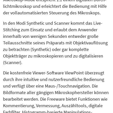
lichtmikroskop und erleich­tert die Bedienung mit Hilfe
der voll­au­to­ma­tisierten Steuerung des Mikro­skops.
In den Modi Synthetic und Scanner kommt das Live-
Stitching zum Ein­satz und erlaubt dem Anwender
innerhalb von wenigen Sekunden entweder große
Teilausschnitte seines Prä­parats mit Objektivauflösung
zu betrachten (Synthetic) oder gar komplette
Objektträger zu mikroskopieren und zu digitalisieren
(Scanner).
Die kostenfreie Viewer-Software View­­Point überzeugt
durch ihre intuiti­ve und nutzerfreundliche Bedienung
und verfügt über eine Maus-/Touch­navigation. Die
Bildformate aller gängigen Mikroskophersteller können
bearbeitet werden. Die Freeware bietet Funktionen wie
Kommentierung, Ver­messung, Aus­zähltools, digitale
Farb­filter, Histogramm-basierte Mani­pu­la­tions­