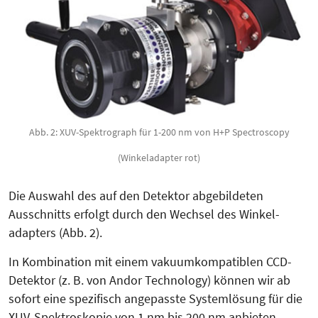
Abb. 2: XUV-Spektrograph für 1-200 nm von H+P Spectroscopy
(Winkeladapter rot)
Die Aus­wahl des auf den Detektor abgebildeten
Ausschnitts erfolgt durch den Wechsel des Win­kel­
adapters (Abb. 2).
In Kombination mit einem vakuumkompatiblen CCD-
Detektor (z. B. von Andor Technology) können wir ab
sofort eine spezifisch ange­passte Sys­temlösung für die
XUV-Spek­troskopie von 1 nm bis 200 nm anbieten.