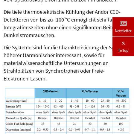
Die tiefe thermoelektrische Kühlung der Andor CCD-
Detektoren von bis zu -100 °C ermöglicht sehr lange
Integrationszeiten ohne einen signifikanten Beitrag von
Newsletter
Dunkel­strom­rauschen.
Die Systeme sind für die Cha­rak­­te­risierung der Spektren
To top
höherer Har­mo­nischer interessant, sowie für
materialwissenschaftliche Untersuchungen an
Strahlplätzen von Synchrotronen oder Freie-
Elektronen-Lasern.