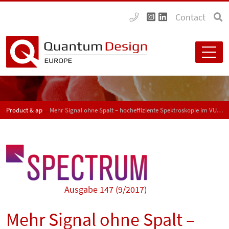
Contact
Product & application news - SPECTRUM
Mehr Signal ohne Spalt – hocheffiziente Spektroskopie im VUV und EUV oder XUV
Ausgabe 147 (9/2017)
Mehr Signal ohne Spalt –