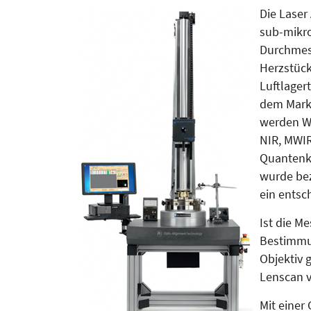
Die Laser
sub-mi­­k
Durchmess
Herzstück
Luftlagert
dem Markt 
werden We
NIR, MWIR
Quan­ten­
wurde bez
ein entsc
Ist die M
Bestimmun
Objektiv 
Lenscan v
Mit einer