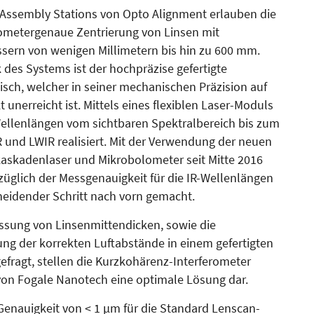
 Assembly Stations von Op­to Alignment erlauben die
rometergenaue Zentrierung von Linsen mit
ern von wenigen Millimetern bis hin zu 600 mm.
 des Systems ist der hochpräzise gefertigte
isch, welcher in seiner mechanischen Prä­zi­sion auf
unerreicht ist. Mittels eines flexiblen Laser-Mo­duls
llenlängen vom sichtba­ren Spektralbereich bis zum
 und LWIR realisiert. Mit der Verwendung der neuen
kaskadenlaser und Mikro­bolo­me­ter seit Mitte 2016
üglich der Messgenauigkeit für die IR-Wel­len­längen
heidender Schritt nach vorn gemacht.
essung von Linsenmitten­dicken, sowie die
g der korrekten Luftabstände in einem gefertigten
gefragt, stellen die Kurzkohärenz-Interferometer
on Fogale Nanotech eine optimale Lösung dar.
 Genauigkeit von < 1 µm für die Standard Lenscan-