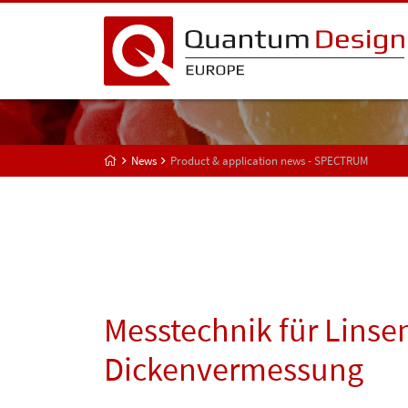
News
Product & application news - SPECTRUM
Messtechnik für Linse
Dickenvermessung