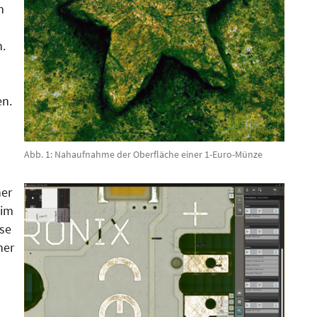
n
.
en.
Abb. 1: Nahaufnahme der Oberfläche einer 1-Euro-Münze
ner
 im
se
ner