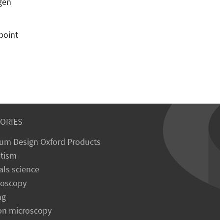
gen
point
ORIES
um Design Oxford Products
tism
als science
roscopy
ng
on microscopy