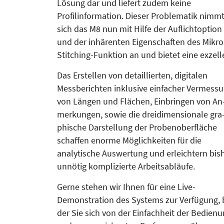
Lösung dar und liefert zudem keine
Profilinformation. Dieser Problematik nimm
sich das M8 nun mit Hilfe der Auflichtoption
und der inhärenten Eigenschaften des Mikro­
Stitching-Fun­ktion an und bietet eine exzell
Das Erstellen von detaillierten, digitalen
Messberichten inklusive einfa­cher Vermess
von Längen und Flä­­­chen, Einbringen von An
mer­kun­gen, sowie die dreidimensionale gra
phi­sche Darstellung der Proben­ober­flä­che
schaffen enorme Mög­lich­keiten für die
analytische Aus­wertung und er­leichtern bis
unnötig komplizier­te Arbeitsabläufe.
Gerne stehen wir Ihnen für eine Live-
Demonstration des Sys­­tems zur Ver­fügung, 
der Sie sich von der Ein­fach­heit der Bedien