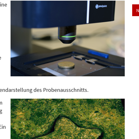
eine
N
e
ndarstellung des Pro­ben­aus­­schnitts.
m
g
Ein