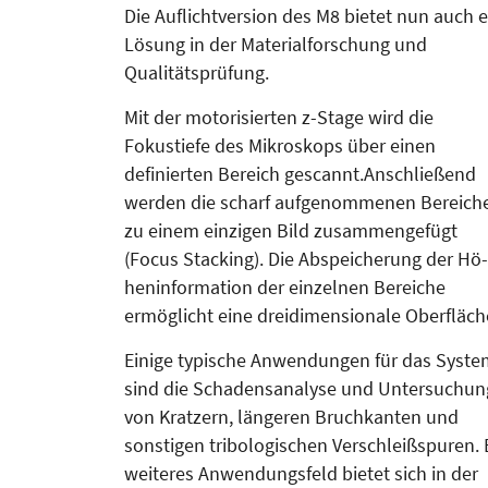
Die Auflichtversion des M8 bietet nun auch 
Lösung in der Ma­te­rial­forschung und
Qualitätsprü­fung.
Mit der motorisierten z-Stage wird die
Fokustiefe des Mikroskops über einen
definierten Bereich gescannt.Anschließend
werden die scharf aufgenommenen Bereich
zu einem einzi­gen Bild zusammengefügt
(Focus Stack­ing). Die Abspeicherung der Hö­­
heninformation der einzelnen Be­rei­che
ermöglicht eine dreidimensionale Ober­fläche
Einige typische Anwendungen für das Syste
sind die Schadensanalyse und Untersuchun
von Kratzern, längeren Bruchkanten und
sonstigen tribologischen Ver­schleißspuren. 
weiteres Anwen­dungsfeld bietet sich in der