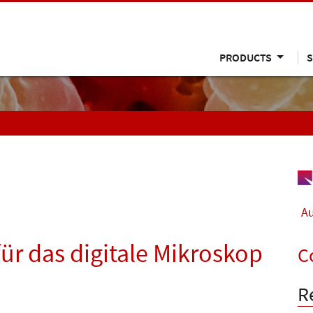
PRODUCTS
S
Au
ür das digitale Mikroskop
C
R