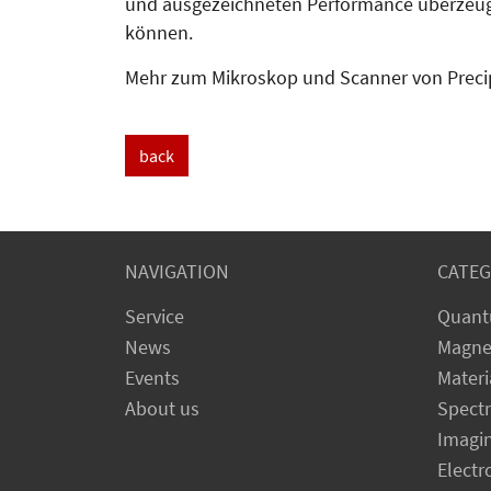
und aus­ge­zeich­neten Per­formance überzeu
können.
Mehr zum Mikroskop und Scanner von Preci
back
NAVIGATION
CATEG
Service
Quant
News
Magne
Events
Materi
About us
Spect
Imagi
Electr