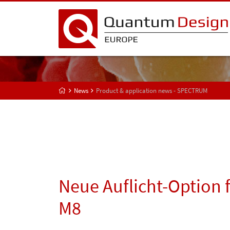
News
Product & application news - SPECTRUM
Neue Auflicht-Option f
M8