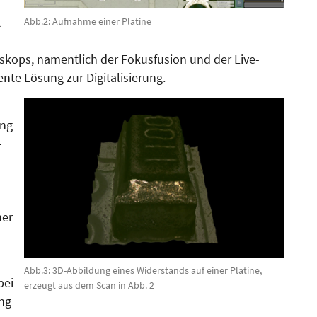
t
Abb.2: Aufnahme einer Platine
skops, namentlich der Fo­kus­fusion und der Live-
ente Lösung zur Digitalisierung.
ung
­
­
her
Abb.3: 3D-Abbildung eines Widerstands auf einer Platine,
bei
erzeugt aus dem Scan in Abb. 2
ung