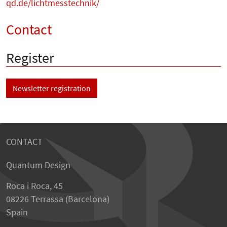
qd.de/lichtmesstechnik/
Contact
Register
Newsletter registration
CONTACT
Quantum Design
Roca i Roca, 45
08226 Terrassa (Barcelona)
Spain