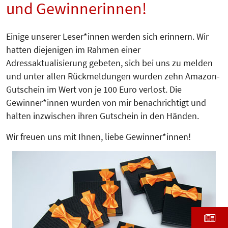
und Gewinnerinnen!
Einige unserer Leser*innen werden sich erinnern. Wir
hatten diejenigen im Rahmen einer
Adressaktualisierung gebeten, sich bei uns zu melden
und unter allen Rückmeldungen wurden zehn Amazon-
Gutschein im Wert von je 100 Euro verlost. Die
Gewinner*innen wurden von mir benachrichtigt und
halten inzwischen ihren Gutschein in den Händen.
Wir freuen uns mit Ihnen, liebe Gewinner*innen!