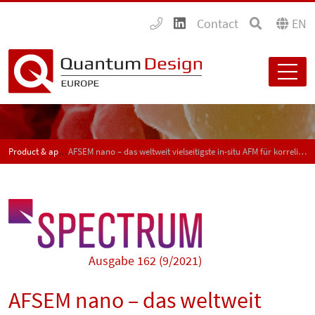
Contact
EN
Product & application news - SPECTRUM
AFSEM nano – das weltweit vielseitigste in-situ AFM für korrelierte Analyse in Ihrem SEM
Ausgabe 162 (9/2021)
AFSEM nano – das weltweit