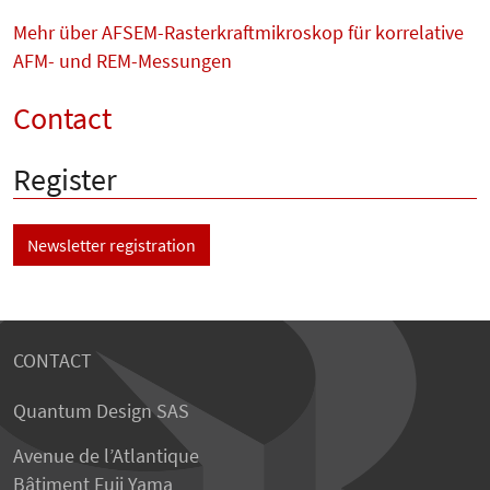
Mehr über AFSEM-Rasterkraftmikroskop für korrelative
AFM- und REM-Messungen
Contact
Register
Newsletter registration
CONTACT
Quantum Design SAS
Avenue de l’Atlantique
Bâtiment Fuji Yama