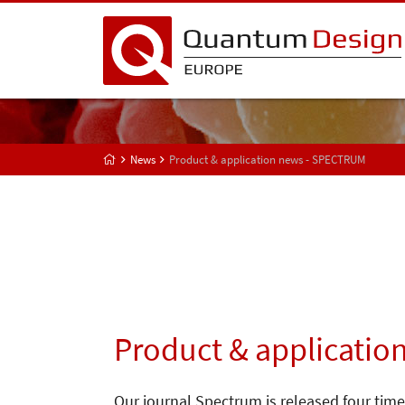
News
Product & application news - SPECTRUM
Product & applicatio
Our journal Spectrum is released four time