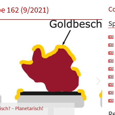
Co
be 162 (9/2021)
Sp
Next
isch? – Planetarisch!
Re