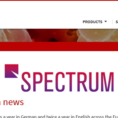
PRODUCTS
S
n news
s a year in German and twice a year in English across the E