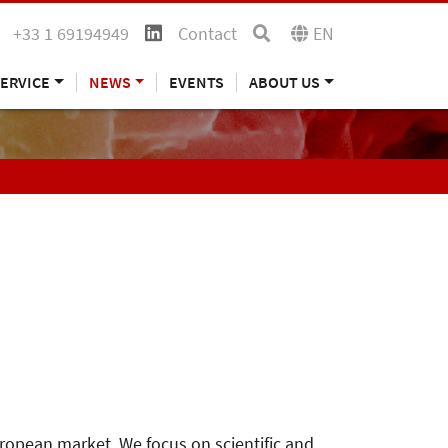
+33 1 69194949
Contact
EN
ERVICE
NEWS
EVENTS
ABOUT US
uropean market. We focus on scientific and