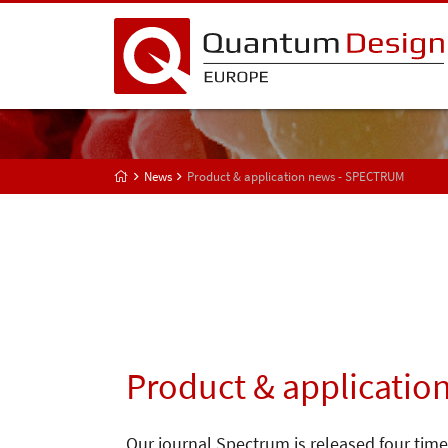
News
Product & application news - SPECTRUM
Product & applicatio
Our journal Spectrum is released four time