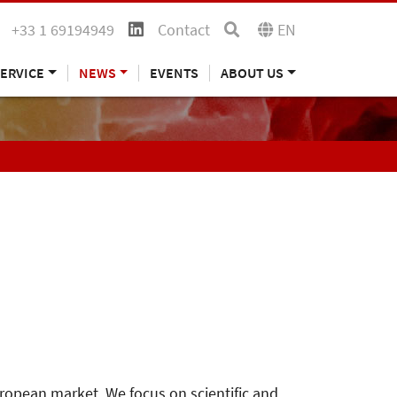
+33 1 69194949
Contact
EN
ERVICE
NEWS
EVENTS
ABOUT US
uropean market. We focus on scientific and