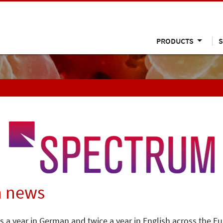
PRODUCTS
S
n news
s a year in German and twice a year in English across the E