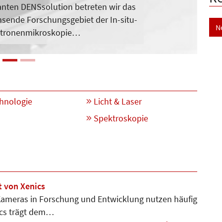
anten DENSsolution betreten wir das
sende Forschungsgebiet der In-situ-
N
ktronenmikroskopie…
hnologie
Licht & Laser
n
Spektroskopie
 von Xenics
Kameras in Forschung und Entwicklung nutzen häufig
ics trägt dem…