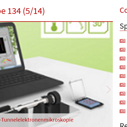
Co
e 134 (5/14)
Sp
Next
itu-Tunnelelektronenmikroskopie
Re