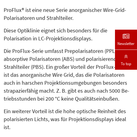
ProFlux® ist eine neue Serie anorgani­scher Wire-Grid-
Polarisatoren und Strahl­teiler.
Diese Optiklinie eignet sich beson­ders für die
Polarisation in LC-Pro­jek­tionsdisplays.
Newsletter
Die ProFlux-Serie umfasst Prepo­la­risatoren (PPL),
absorptive Polari­sa­toren (ABS) und polarisierende
To top
Strahl­teiler (PBS). Ein großer Vorteil der Pro­Flux-Serie
ist das anorganische Wire Grid, das die Polarisatoren
auch in harschen Projektionsumgebungen besonders
strapazierfähig macht. Z. B. gibt es auch nach 5000 Be­
triebs­stunden bei 200 °C keine Qua­li­täts­ein­bußen.
Ein weiterer Vorteil ist die hohe opti­sche Reinheit des
polarisierten Lichts, was für Projektionsdisplays ideal
ist.