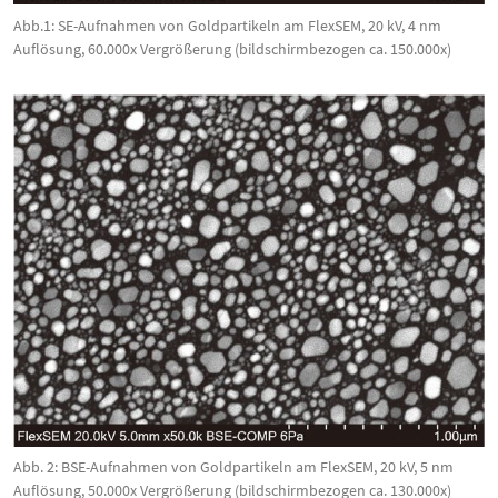
Abb.1: SE-Aufnahmen von Goldpartikeln am FlexSEM, 20 kV, 4 nm
Auflösung, 60.000x Vergrößerung (bildschirmbezogen ca. 150.000x)
Abb. 2: BSE-Aufnahmen von Goldpartikeln am FlexSEM, 20 kV, 5 nm
Auflösung, 50.000x Vergrößerung (bildschirmbezogen ca. 130.000x)