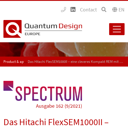
Contact
EN
Product & application news - SPECTRUM
Das Hitachi FlexSEM1000II – eine cleveres Kompakt REM mit hoher Flexibilität (Beitragsserie Teil 2)
Ausgabe 162 (9/2021)
Das Hitachi FlexSEM1000II –