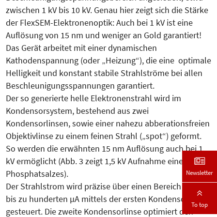
zwischen 1 kV bis 10 kV. Genau hier zeigt sich die Stärke
der FlexSEM-Elektronenoptik: Auch bei 1 kV ist eine
Auflösung von 15 nm und weniger an Gold garantiert!
Das Gerät arbeitet mit einer dynamischen
Kathodenspannung (oder „Heizung“), die eine optimale
Helligkeit und konstant stabile Strahlströme bei allen
Beschleunigungsspannungen garantiert.
Der so generierte helle Elektronenstrahl wird im
Kondensorsystem, bestehend aus zwei
Kondensorlinsen, sowie einer nahezu abberationsfreien
Objektivlinse zu einem feinen Strahl („spot“) geformt.
So werden die erwähnten 15 nm Auflösung auch bei 1
kV ermöglicht (Abb. 3 zeigt 1,5 kV Aufnahme eines
Newsletter
Phosphatsalzes).
Der Strahlstrom wird präzise über einen Bereich von pA
bis zu hunderten µA mittels der ersten Kondensorlinse
To top
gesteuert. Die zweite Kondensorlinse optimiert den