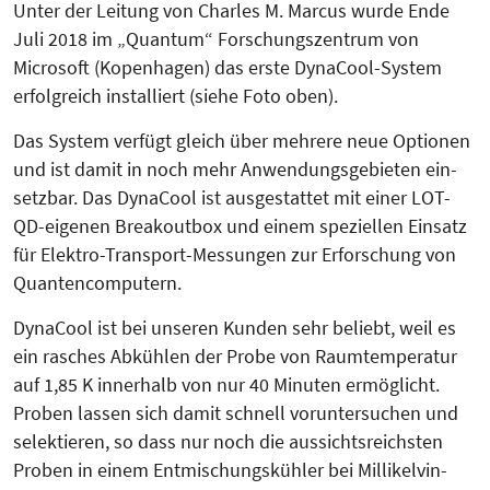
Unter der Leitung von Charles M. Marcus wurde Ende
Juli 2018 im „Quantum“ Forschungszentrum von
Microsoft (Kopenhagen) das erste DynaCool-System
erfolgreich installiert (siehe Foto oben).
Das System verfügt gleich über mehrere neue Optionen
und ist damit in noch mehr Anwendungsgebieten ein­
setzbar. Das DynaCool ist ausge­stattet mit einer LOT-
QD-eigenen Break­outbox und einem speziellen Einsatz
für Elektro-Transport-Mes­sungen zur Erforschung von
Quanten­computern.
DynaCool ist bei unseren Kunden sehr beliebt, weil es
ein rasches Abkühlen der Probe von Raumtemperatur
auf 1,85 K innerhalb von nur 40 Minuten ermöglicht.
Proben lassen sich damit schnell voruntersuchen und
selek­tieren, so dass nur noch die aussichts­reichsten
Proben in einem Ent­mi­schungs­kühler bei Millikelvin-