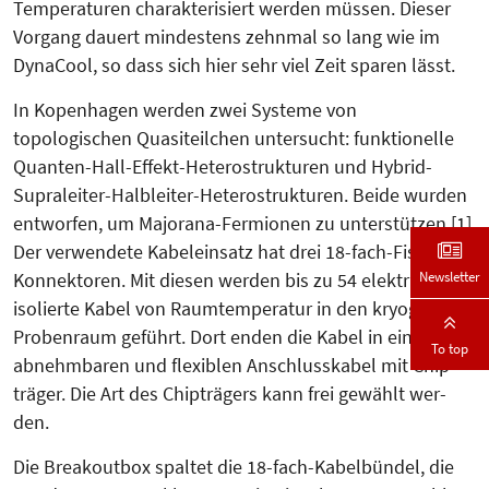
Tem­­pe­raturen charakterisiert werden müssen. Dieser
Vorgang dauert min­des­tens zehnmal so lang wie im
Dyna­Cool, so dass sich hier sehr viel Zeit sparen lässt.
In Kopenhagen werden zwei Systeme von
topologischen Quasiteilchen untersucht: funktionelle
Quanten-Hall-Effekt-Heterostrukturen und Hy­brid-
Supraleiter-Halbleiter-Hetero­struktu­ren. Beide wurden
entworfen, um Ma­jo­rana-Fermionen zu unterstützen [1].
Der verwendete Kabeleinsatz hat drei 18-fach-Fischer-
Newsletter
Konnektoren. Mit diesen werden bis zu 54 elektrisch
isolierte Kabel von Raum­temperatur in den kryogenen
Proben­raum geführt. Dort enden die Kabel in einem
To top
abnehmbaren und flexiblen An­schluss­­­kabel mit Chip­
träger. Die Art des Chipträgers kann frei gewählt wer­
den.
Die Breakoutbox spaltet die 18-fach-Kabelbündel, die